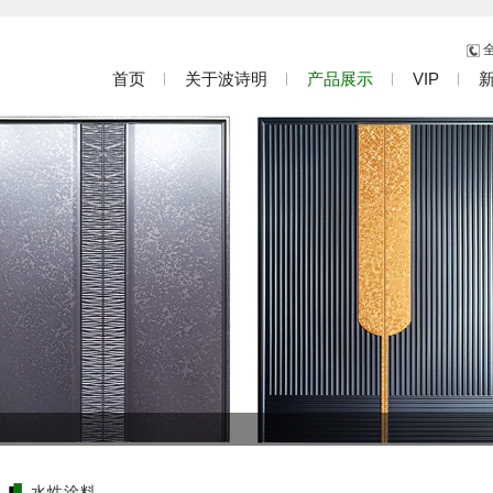
全
首页
关于波诗明
产品展示
VIP
水性涂料