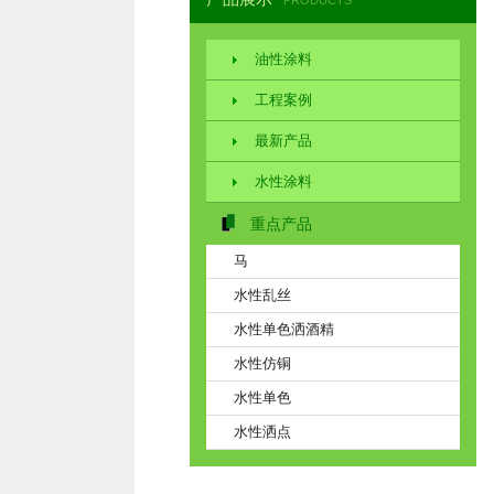
PRODUCTS
油性涂料
工程案例
最新产品
水性涂料
重点产品
马
水性乱丝
水性单色洒酒精
水性仿铜
水性单色
水性洒点