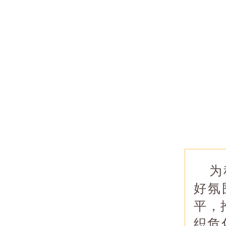
为
好氛
平，
织危